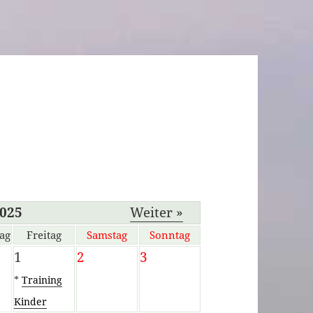
2025
Weiter »
ag
Freitag
Samstag
Sonntag
1
2
3
*
Training
Kinder