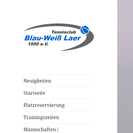
tc-laer.de
tc-laer.de
Neuigkeiten
Startseite
Platzreservierung
Trainingszeiten
Mannschaften /