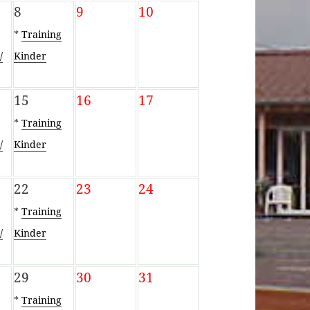
8
9
10
*
Training
/
Kinder
0
15
16
17
*
Training
/
Kinder
0
22
23
24
*
Training
/
Kinder
0
29
30
31
*
Training