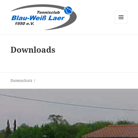
MENÜ
UND
tc-laer.de
WIDGETS
Downloads
Datenschutz